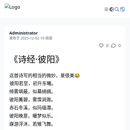
Administrator
发布于 2025-12-02
/
10 阅读
0
0
《诗经·彼阳》
这首诗写的相当的微妙，景很美😂
彼阳若至，初升东曦。 

绯雾飒蔽，似幕绡绸。 

彼阳篝碧，雾霂涧滁。 

赤石冬溪，似玛瑙潭。 

彼阳晚意，暖梦似乐。 

寐游浮沐，若雉飞舞。